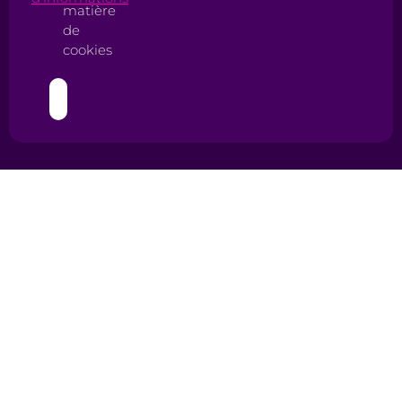
matière
de
cookies