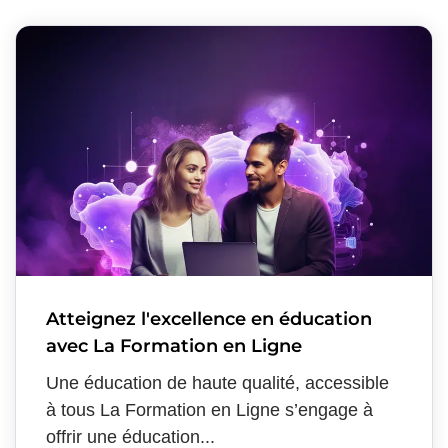
Atteignez l'excellence en éducation
avec La Formation en Ligne
Une éducation de haute qualité, accessible
à tous La Formation en Ligne s’engage à
offrir une éducation...