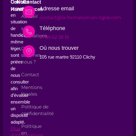
Les
Contact
Nos
Contact
Adresse email
personnes
Handicap
ressources
en
Accueil
contact@la-formation-en-ligne.com
situation
Téléphone
de
Nos
handicap,
Formations
01 89 62 39 19
même
Où nous trouver
Qui
léger,
sommes-
sont
105 rue martre 92110 Clichy
nous ?
priées
de
Contact
nous
consulter
Mentions
afin
légales
d’évaluer
ensemble
Politique de
un
confidentialité
dispositif
adapté.
Politique
Plus
en
d’informations