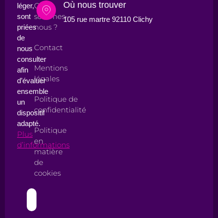
Où nous trouver
Qui
léger,
sommes-
sont
105 rue martre 92110 Clichy
nous ?
priées
de
Contact
nous
consulter
Mentions
afin
légales
d’évaluer
ensemble
Politique de
un
confidentialité
dispositif
adapté.
Politique
Plus
en
d’informations
matière
de
cookies