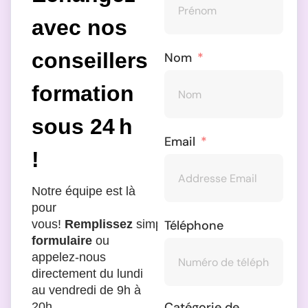
avec nos
conseillers
Nom
formation
sous 24 h
Email
!
Notre équipe est là
pour
Téléphone
vous!
Remplissez
simplement
le
formulaire
ou
appelez-nous
directement du lundi
au vendredi de 9h à
Catégorie de
20h.