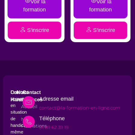
Voir la
Voir la
formation
formation
S'inscrire
S'inscrire
Les
Contact
Nos
Contact
Adresse email
personnes
Handicap
ressources
en
Accueil
contact@la-formation-en-ligne.com
situation
Téléphone
de
Nos
handicap,
Formations
01 89 62 39 19
même