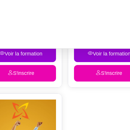
oppement personnel
Développement personn
tion gestion du stress
Formation MBTI Entrepr
00
€
3,800.00
Voir la formation
Voir la formatio
S'inscrire
S'inscrire