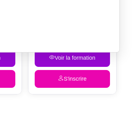
el
Développement personnel
ise
Formation prises de parole en
public
€
290.00
n
Voir la formation
S'inscrire