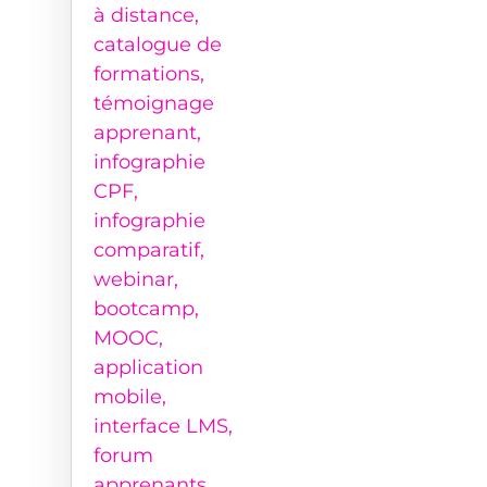
Filtrer par thématique
Nos formations
Développement personnel
Entreprenariat
Management & Leadership
Nos formations
Santé et Bien être au travail
FILTRER
EFFACER