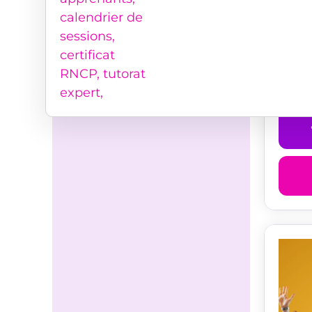
Dével
Forma
€
290.