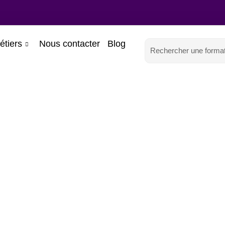
étiers
Nous contacter
Blog
Nos formations
Accueil
-
Développement personnel