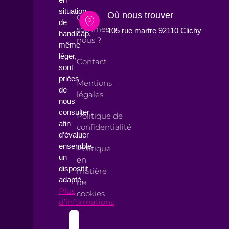
situation
Où nous trouver
Qui
de
sommes-
105 rue martre 92110 Clichy
handicap,
nous ?
même
léger,
Contact
sont
priées
Mentions
de
légales
nous
consulter
Politique de
afin
confidentialité
d’évaluer
ensemble
Politique
un
en
dispositif
matière
adapté.
de
Plus
cookies
d’informations