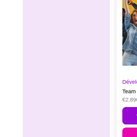
Dével
Team 
€
2,89