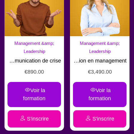
Management &amp;
Management &amp;
Leadership
Leadership
Formation communication de crise
Formation en management
€
890.00
€
3,490.00
Voir la
Voir la
formation
formation
S'inscrire
S'inscrire