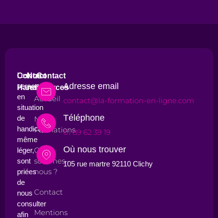
Les
Contact
Nos
Contact
Adresse email
personnes
Handicap
ressources
en
Accueil
contact@la-formation-en-ligne.com
situation
Téléphone
de
Nos
handicap,
Formations
01 89 62 39 19
même
Où nous trouver
Qui
léger,
sommes-
sont
105 rue martre 92110 Clichy
nous ?
priées
de
Contact
nous
consulter
Mentions
afin