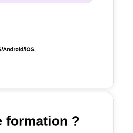
/Android/iOS
.
e formation ?