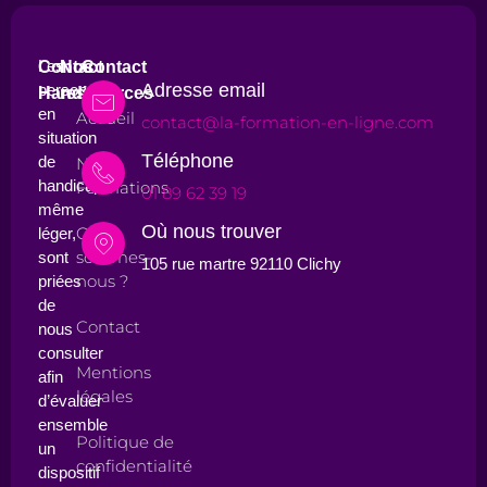
Les
Contact
Nos
Contact
Adresse email
personnes
Handicap
ressources
en
Accueil
contact@la-formation-en-ligne.com
situation
Téléphone
de
Nos
handicap,
Formations
01 89 62 39 19
même
Où nous trouver
Qui
léger,
sommes-
sont
105 rue martre 92110 Clichy
nous ?
priées
de
Contact
nous
consulter
Mentions
afin
légales
d’évaluer
ensemble
Politique de
un
confidentialité
dispositif