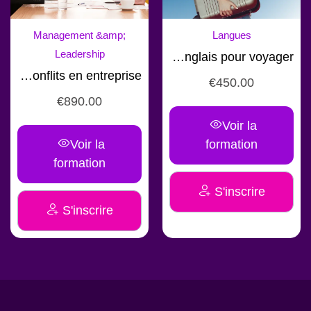
Management &amp;
Langues
Leadership
Formation Anglais pour voyager
Formation en gestion des conflits en entreprise
€
450.00
€
890.00
Voir la
Voir la
formation
formation
S'inscrire
S'inscrire