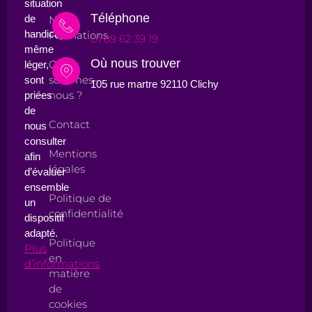
situation
Téléphone
de
Nos
handicap,
Formations
01 89 62 39 19
même
Où nous trouver
Qui
léger,
sommes-
sont
105 rue martre 92110 Clichy
nous ?
priées
de
Contact
nous
consulter
Mentions
afin
légales
d’évaluer
ensemble
Politique de
un
confidentialité
dispositif
adapté.
Politique
Plus
en
d’informations
matière
de
cookies