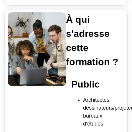
À qui
s'adresse
cette
formation ?
Public
Architectes,
dessinateurs/projete
bureaux
d’études