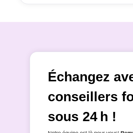
Échangez av
conseillers f
sous 24 h !