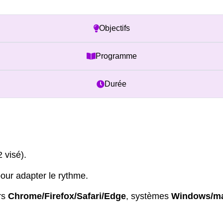
Prérequis
Objectifs
Programme
Durée
 visé).
our adapter le rythme.
rs
Chrome/Firefox/Safari/Edge
, systèmes
Windows/ma