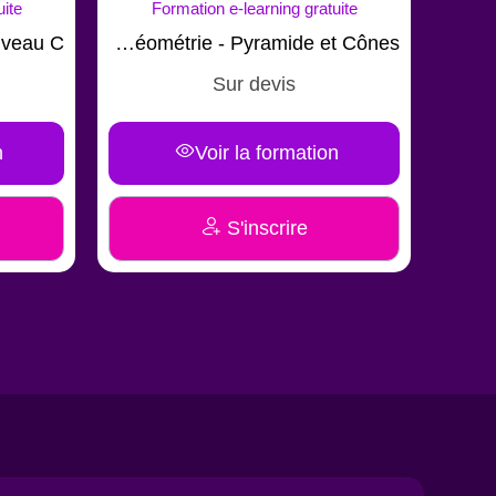
te
Formation e-learning gratuite
Cours Géométrie - Pyramide et Cônes
Co
Sur devis
Voir la formation
S'inscrire