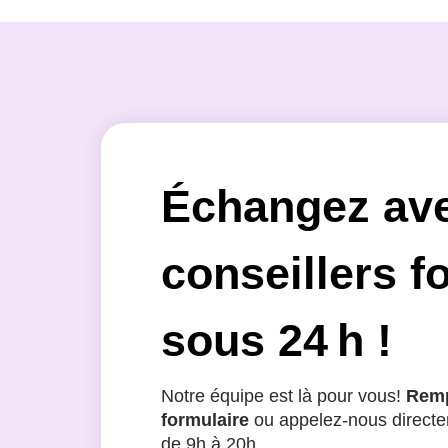
Échangez av
conseillers f
sous 24 h !
Notre équipe est là pour vous!
Remp
formulaire
ou appelez-nous directe
de 9h à 20h.