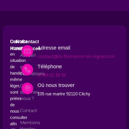
Les
Contact
Nos
Contact
Adresse email
personnes
Handicap
ressources
en
Accueil
contact@la-formation-en-ligne.com
situation
Téléphone
de
Nos
handicap,
Formations
01 89 62 39 19
même
Où nous trouver
Qui
léger,
sommes-
sont
105 rue martre 92110 Clichy
nous ?
priées
de
Contact
nous
consulter
Mentions
afin
légales