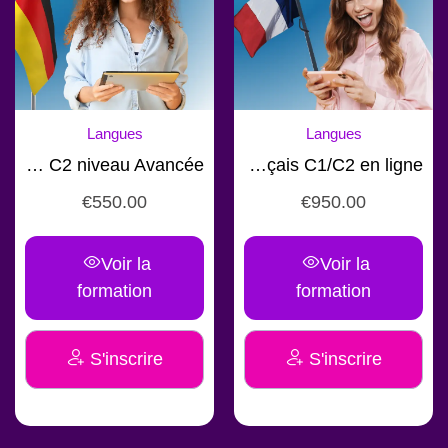
Langues
Langues
Formation Allemand C1 / C2 niveau Avancée
Formation Français C1/C2 en ligne
€
550.00
€
950.00
Voir la
Voir la
formation
formation
S'inscrire
S'inscrire