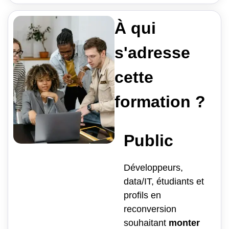
À qui
s'adresse
cette
formation ?
Public
Développeurs,
data/IT, étudiants et
profils en
reconversion
souhaitant
monter