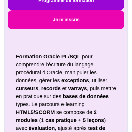
Programme de formation
Je m'inscris
Formation Oracle PL/SQL
pour
comprendre l’écriture du langage
procédural d’Oracle, manipuler les
données, gérer les
exceptions
, utiliser
curseurs
,
records
et
varrays
, puis mettre
en pratique sur des
bases de données
types. Le parcours e-learning
HTML5/SCORM
se compose de
2
modules
(1
cas pratique
+
5 leçons
)
avec
évaluation
, ajusté après
test de