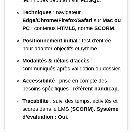
techniques débutant sur
PL/SQL
.
Techniques
: navigateur
Edge/Chrome/Firefox/Safari
sur
Mac ou
PC
; contenus
HTML5
, norme
SCORM
.
Positionnement initial
: test d’entrée
pour adapter objectifs et rythme.
Modalités & délais d’accès
:
communiqués après validation du dossier.
Accessibilité
: prise en compte des
besoins spécifiques ;
référent handicap
.
Traçabilité
: suivi des temps, activités et
scores dans le LMS (
SCORM
).
Système
d’évaluation : Oui
.