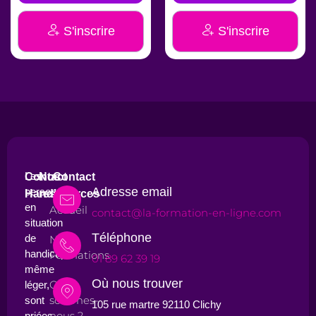
S'inscrire
S'inscrire
Les
Contact
Nos
Contact
Adresse email
personnes
Handicap
ressources
en
Accueil
contact@la-formation-en-ligne.com
situation
Téléphone
de
Nos
handicap,
Formations
01 89 62 39 19
même
Où nous trouver
Qui
léger,
sommes-
sont
105 rue martre 92110 Clichy
nous ?
priées