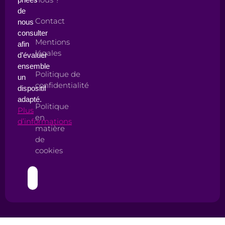
de
Contact
nous
consulter
Mentions
afin
légales
d’évaluer
ensemble
Politique de
un
confidentialité
dispositif
adapté.
Politique
Plus
en
d’informations
matière
de
cookies