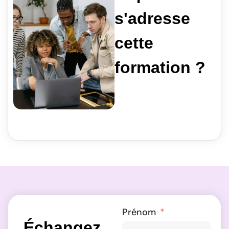
s'adresse
cette
formation ?
Prénom
Échangez