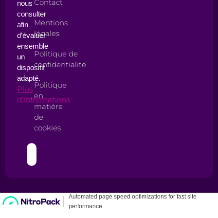
Contact
nous
consulter
Mentions
afin
légales
d’évaluer
ensemble
Politique de
un
confidentialité
dispositif
adapté.
Politique
Plus
en
d’informations
matière
de
cookies