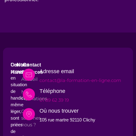
Les
Contact
Nos
Contact
Adresse email
personnes
Handicap
ressources
en
Accueil
contact@la-formation-en-ligne.com
situation
Téléphone
de
Nos
handicap,
Formations
01 89 62 39 19
même
Où nous trouver
Qui
léger,
sommes-
sont
105 rue martre 92110 Clichy
nous ?
priées
de