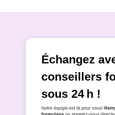
Échangez av
conseillers f
sous 24 h !
Notre équipe est là pour vous!
Remp
formulaire
ou appelez-nous directe