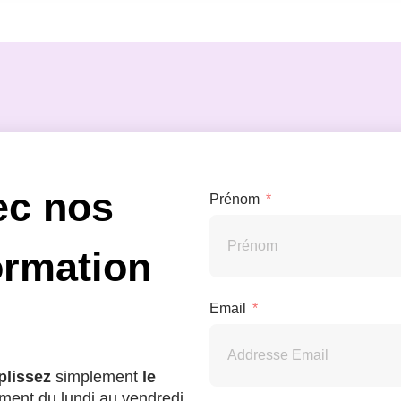
ec nos
Prénom
ormation
Email
lissez
simplement
le
ment du lundi au vendredi